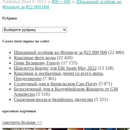
Published
Июн 8, 2012
at
800 × 600
in
Шикарный особняк во
Флориде за $22 000 000
Рубрики
Рубрики
Самое популярное на сайте
Шикарный особняк во Флориде за $22 000 000
(22 880)
Красивые фото воды
(22 420)
Гимн Великому Городу
(17 155)
Шарлотта Кордес для Elle Spain May 2022
(13 328)
Красивые и необычные двери со всего мира.
Продолжение
(7 361)
Солнечный дом в бразильском Сан-Паулу
(5 971)
Белоснежный дом в Колумбийском Жирардо от GM
Arquitectos
(5 510)
Сказочная вилла в балийских джунглях
(5 321)
красивые картинки
смотреть больше >>