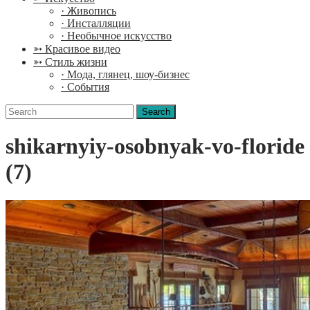
· Живопись
· Инсталляции
· Необычное искусство
➳ Красивое видео
➳ Стиль жизни
· Мода, глянец, шоу-бизнес
· События
Search
for:
shikarnyiy-osobnyak-vo-floride
(7)