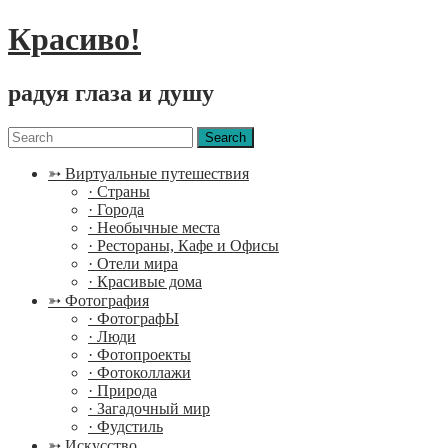
Красиво!
радуя глаза и душу
Menu
Search
for:
➳ Виртуальные путешествия
· Страны
· Города
· Необычные места
· Рестораны, Кафе и Офисы
· Отели мира
· Красивые дома
➳ Фотография
· ФотографЫ
· Люди
· Фотопроекты
· Фотоколлажи
· Природа
· Загадочный мир
· Фудстиль
➳ Искусство