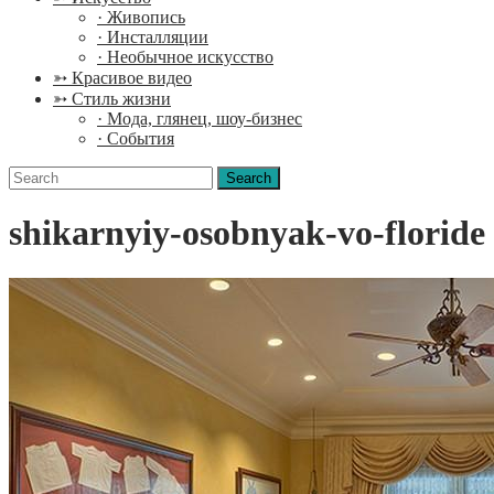
· Живопись
· Инсталляции
· Необычное искусство
➳ Красивое видео
➳ Стиль жизни
· Мода, глянец, шоу-бизнес
· События
Search
for:
shikarnyiy-osobnyak-vo-floride 