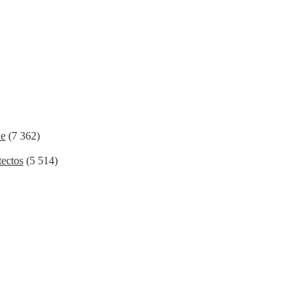
ие
(7 362)
ectos
(5 514)