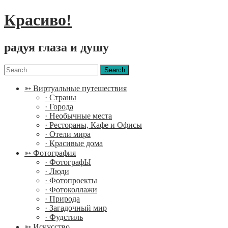
Красиво!
радуя глаза и душу
Menu
Search
for:
➳ Виртуальные путешествия
· Страны
· Города
· Необычные места
· Рестораны, Кафе и Офисы
· Отели мира
· Красивые дома
➳ Фотография
· ФотографЫ
· Люди
· Фотопроекты
· Фотоколлажи
· Природа
· Загадочный мир
· Фудстиль
➳ Искусство