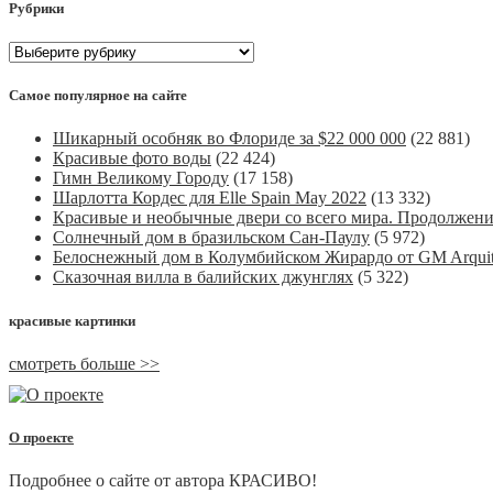
Рубрики
Рубрики
Самое популярное на сайте
Шикарный особняк во Флориде за $22 000 000
(22 881)
Красивые фото воды
(22 424)
Гимн Великому Городу
(17 158)
Шарлотта Кордес для Elle Spain May 2022
(13 332)
Красивые и необычные двери со всего мира. Продолжен
Солнечный дом в бразильском Сан-Паулу
(5 972)
Белоснежный дом в Колумбийском Жирардо от GM Arquit
Сказочная вилла в балийских джунглях
(5 322)
красивые картинки
смотреть больше >>
О проекте
Подробнее о сайте от автора КРАСИВО!