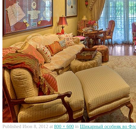
Published
Июн 8, 2012
at
800 × 600
in
Шикарный особняк во Флор