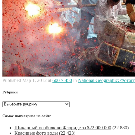
Published
Мар 1, 2012
at
600 × 450
in
National Geographic: Фото
Рубрики
Рубрики
Самое популярное на сайте
Шикарный особняк во Флориде за $22 000 000
(22 880)
Красивые фото воды
(22 423)