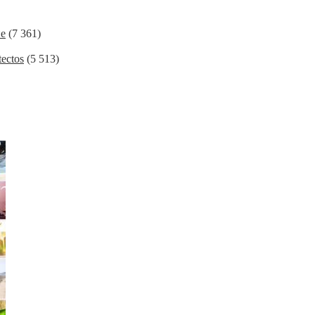
ие
(7 361)
ectos
(5 513)