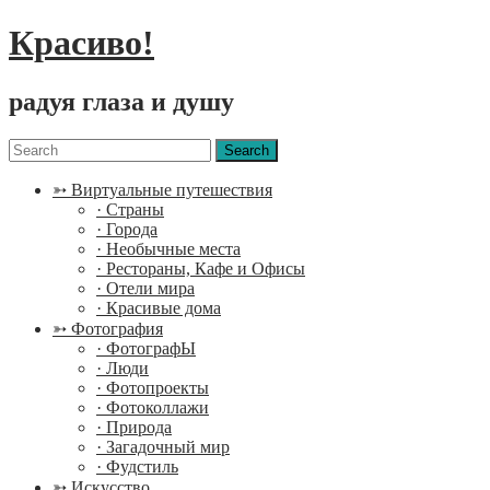
Красиво!
радуя глаза и душу
Menu
Search
for:
➳ Виртуальные путешествия
· Страны
· Города
· Необычные места
· Рестораны, Кафе и Офисы
· Отели мира
· Красивые дома
➳ Фотография
· ФотографЫ
· Люди
· Фотопроекты
· Фотоколлажи
· Природа
· Загадочный мир
· Фудстиль
➳ Искусство