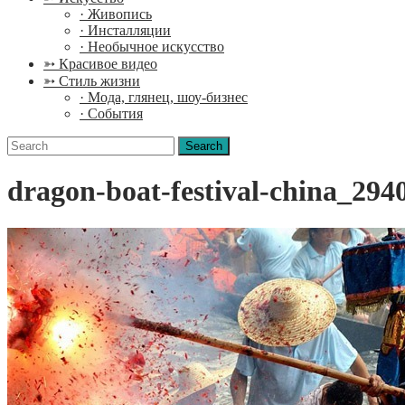
· Живопись
· Инсталляции
· Необычное искусство
➳ Красивое видео
➳ Стиль жизни
· Мода, глянец, шоу-бизнес
· События
Search
for:
dragon-boat-festival-china_29