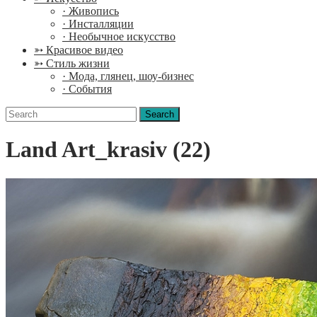
· Живопись
· Инсталляции
· Необычное искусство
➳ Красивое видео
➳ Стиль жизни
· Мода, глянец, шоу-бизнес
· События
Search
for:
Land Art_krasiv (22)