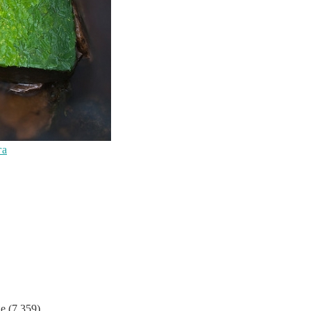
га
ие
(7 359)