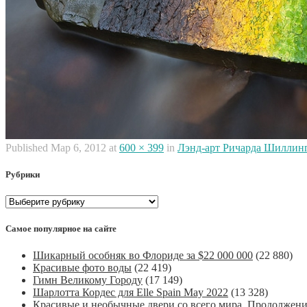
Published
Мар 6, 2012
at
600 × 399
in
Лэнд-арт Ричарда Шиллин
Рубрики
Рубрики
Самое популярное на сайте
Шикарный особняк во Флориде за $22 000 000
(22 880)
Красивые фото воды
(22 419)
Гимн Великому Городу
(17 149)
Шарлотта Кордес для Elle Spain May 2022
(13 328)
Красивые и необычные двери со всего мира. Продолжен