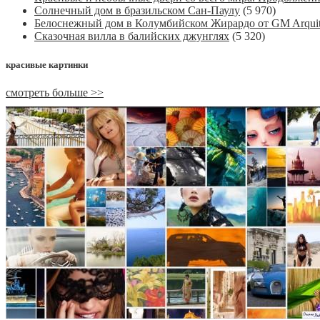
Солнечный дом в бразильском Сан-Паулу
(5 970)
Белоснежный дом в Колумбийском Жирардо от GM Arquit
Сказочная вилла в балийских джунглях
(5 320)
красивые картинки
смотреть больше >>