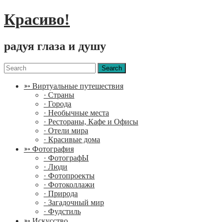
Красиво!
радуя глаза и душу
Menu
Search
for:
➳ Виртуальные путешествия
· Страны
· Города
· Необычные места
· Рестораны, Кафе и Офисы
· Отели мира
· Красивые дома
➳ Фотография
· ФотографЫ
· Люди
· Фотопроекты
· Фотоколлажи
· Природа
· Загадочный мир
· Фудстиль
➳ Искусство