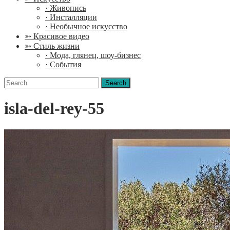
· Живопись
· Инсталляции
· Необычное искусство
➳ Красивое видео
➳ Стиль жизни
· Мода, глянец, шоу-бизнес
· События
Search
for:
isla-del-rey-55