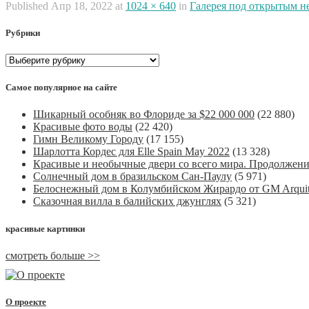
Published
Апр 18, 2022
at
1024 × 640
in
Галерея под открытым не
Рубрики
Рубрики
Самое популярное на сайте
Шикарный особняк во Флориде за $22 000 000
(22 880)
Красивые фото воды
(22 420)
Гимн Великому Городу
(17 155)
Шарлотта Кордес для Elle Spain May 2022
(13 328)
Красивые и необычные двери со всего мира. Продолжен
Солнечный дом в бразильском Сан-Паулу
(5 971)
Белоснежный дом в Колумбийском Жирардо от GM Arquit
Сказочная вилла в балийских джунглях
(5 321)
красивые картинки
смотреть больше >>
О проекте