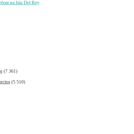
бом на Isla Del Rey
ие
(7 361)
ectos
(5 510)