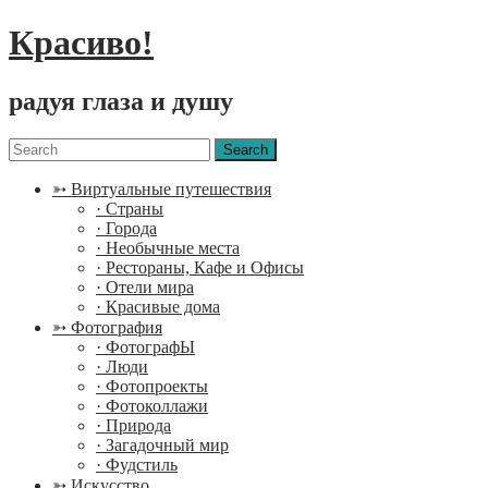
Красиво!
радуя глаза и душу
Menu
Search
for:
➳ Виртуальные путешествия
· Страны
· Города
· Необычные места
· Рестораны, Кафе и Офисы
· Отели мира
· Красивые дома
➳ Фотография
· ФотографЫ
· Люди
· Фотопроекты
· Фотоколлажи
· Природа
· Загадочный мир
· Фудстиль
➳ Искусство