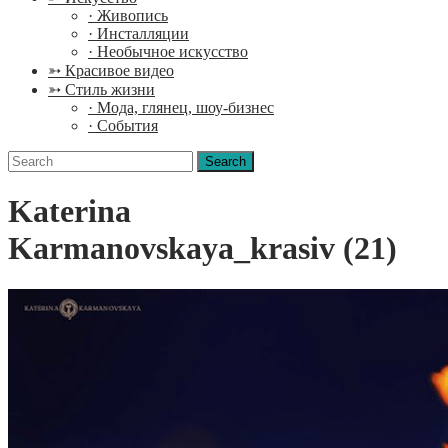
· Живопись
· Инсталляции
· Необычное искусство
➳ Красивое видео
➳ Стиль жизни
· Мода, глянец, шоу-бизнес
· События
Search
for:
Katerina
Karmanovskaya_krasiv (21)