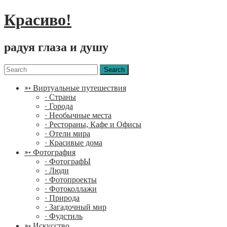
Красиво!
радуя глаза и душу
Menu
Search
for:
➳ Виртуальные путешествия
· Страны
· Города
· Необычные места
· Рестораны, Кафе и Офисы
· Отели мира
· Красивые дома
➳ Фотография
· ФотографЫ
· Люди
· Фотопроекты
· Фотоколлажи
· Природа
· Загадочный мир
· Фудстиль
➳ Искусство