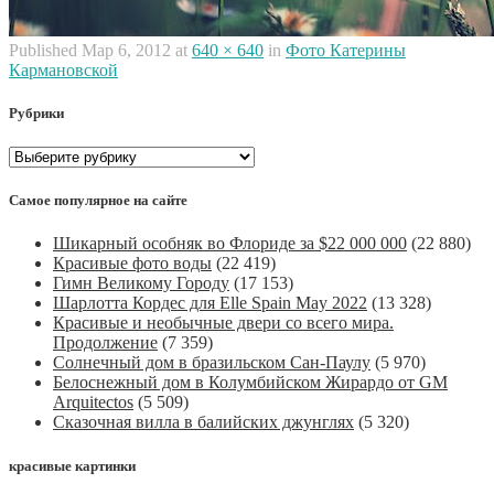
Published
Мар 6, 2012
at
640 × 640
in
Фото Катерины
Кармановской
Рубрики
Рубрики
Самое популярное на сайте
Шикарный особняк во Флориде за $22 000 000
(22 880)
Красивые фото воды
(22 419)
Гимн Великому Городу
(17 153)
Шарлотта Кордес для Elle Spain May 2022
(13 328)
Красивые и необычные двери со всего мира.
Продолжение
(7 359)
Солнечный дом в бразильском Сан-Паулу
(5 970)
Белоснежный дом в Колумбийском Жирардо от GM
Arquitectos
(5 509)
Сказочная вилла в балийских джунглях
(5 320)
красивые картинки