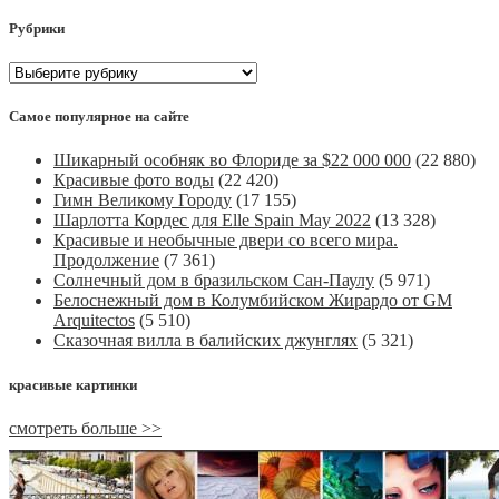
Рубрики
Рубрики
Самое популярное на сайте
Шикарный особняк во Флориде за $22 000 000
(22 880)
Красивые фото воды
(22 420)
Гимн Великому Городу
(17 155)
Шарлотта Кордес для Elle Spain May 2022
(13 328)
Красивые и необычные двери со всего мира.
Продолжение
(7 361)
Солнечный дом в бразильском Сан-Паулу
(5 971)
Белоснежный дом в Колумбийском Жирардо от GM
Arquitectos
(5 510)
Сказочная вилла в балийских джунглях
(5 321)
красивые картинки
смотреть больше >>