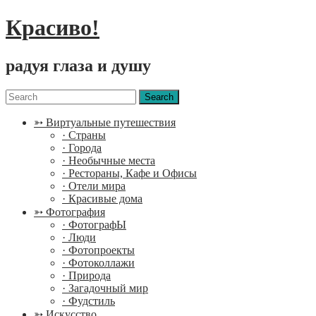
Красиво!
радуя глаза и душу
Menu
Search
for:
➳ Виртуальные путешествия
· Страны
· Города
· Необычные места
· Рестораны, Кафе и Офисы
· Отели мира
· Красивые дома
➳ Фотография
· ФотографЫ
· Люди
· Фотопроекты
· Фотоколлажи
· Природа
· Загадочный мир
· Фудстиль
➳ Искусство