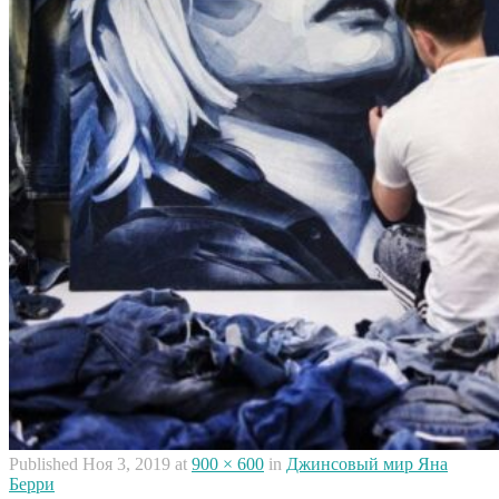
Published
Ноя 3, 2019
at
900 × 600
in
Джинсовый мир Яна
Берри