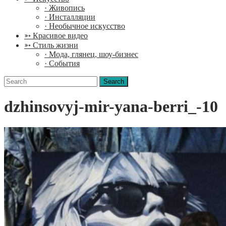
· Живопись
· Инсталляции
· Необычное искусство
➳ Красивое видео
➳ Стиль жизни
· Мода, глянец, шоу-бизнес
· События
Search
for:
dzhinsovyj-mir-yana-berri_-10