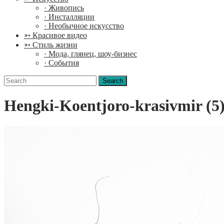
· Живопись
· Инсталляции
· Необычное искусство
➳ Красивое видео
➳ Стиль жизни
· Мода, глянец, шоу-бизнес
· События
Search
for:
Hengki-Koentjoro-krasivmir (5