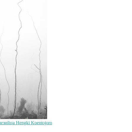
езийца Hengki Koentojoro