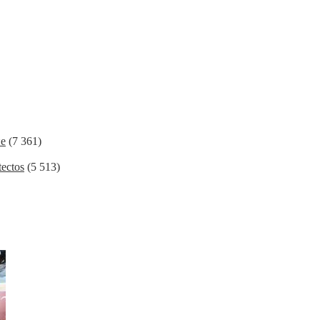
ие
(7 361)
ectos
(5 513)