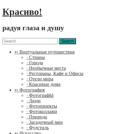
Красиво!
радуя глаза и душу
Menu
Search
for:
➳ Виртуальные путешествия
· Страны
· Города
· Необычные места
· Рестораны, Кафе и Офисы
· Отели мира
· Красивые дома
➳ Фотография
· ФотографЫ
· Люди
· Фотопроекты
· Фотоколлажи
· Природа
· Загадочный мир
· Фудстиль
➳ Искусство