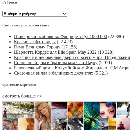
Рубрики
Рубрики
Самое популярное на сайте
Шикарный особняк во Флориде за $22 000 000
(22 880)
Красивые фото воды
(22 423)
Гимн Великому Городу
(17 156)
Шарлотта Кордес для Elle Spain May 2022
(13 328)
Красивые и необычные двери со всего мира. Продолжен
Солнечный дом в бразильском Сан-Паулу
(5 971)
Белоснежный дом в Колумбийском Жирардо от GM Arquit
Сказочная вилла в балийских джунглях
(5 321)
красивые картинки
смотреть больше >>