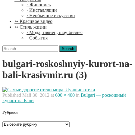
· Живопись
· Инсталляции
· Необычное искусство
➳ Красивое видео
➳ Стиль жизни
· Мода, глянец, шоу-бизнес
· События
Search
for:
bulgari-roskoshnyiy-kurort-na-
bali-krasivmir.ru (3)
Published
Май 30, 2012
at
600 × 400
in
Bulgari — роскошный
курорт на Бали
Рубрики
Рубрики