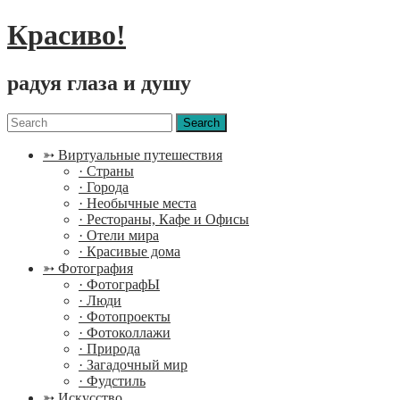
Красиво!
радуя глаза и душу
Menu
Search
for:
➳ Виртуальные путешествия
· Страны
· Города
· Необычные места
· Рестораны, Кафе и Офисы
· Отели мира
· Красивые дома
➳ Фотография
· ФотографЫ
· Люди
· Фотопроекты
· Фотоколлажи
· Природа
· Загадочный мир
· Фудстиль
➳ Искусство