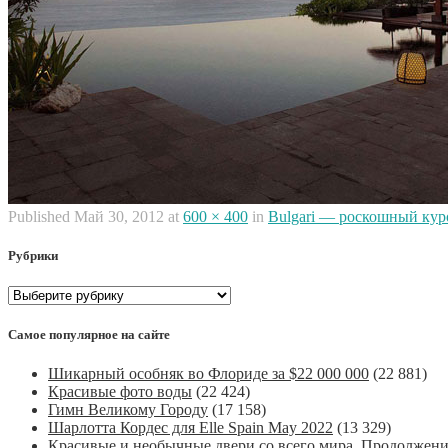
Published
Май 30, 2012
at
600 × 400
in
Bulgari — роскошный кур
Рубрики
Рубрики
Самое популярное на сайте
Шикарный особняк во Флориде за $22 000 000
(22 881)
Красивые фото воды
(22 424)
Гимн Великому Городу
(17 158)
Шарлотта Кордес для Elle Spain May 2022
(13 329)
Красивые и необычные двери со всего мира. Продолжен