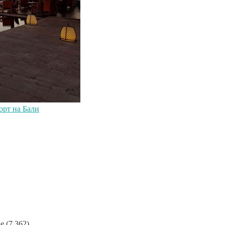
орт на Бали
ие
(7 362)