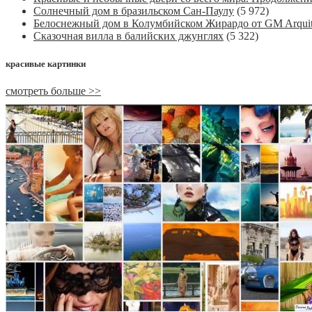
Солнечный дом в бразильском Сан-Паулу
(5 972)
Белоснежный дом в Колумбийском Жирардо от GM Arquit
Сказочная вилла в балийских джунглях
(5 322)
красивые картинки
смотреть больше >>