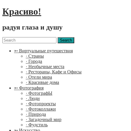
Красиво!
радуя глаза и душу
Menu
Search
for:
➳ Виртуальные путешествия
· Страны
· Города
· Необычные места
· Рестораны, Кафе и Офисы
· Отели мира
· Красивые дома
➳ Фотография
· ФотографЫ
· Люди
· Фотопроекты
· Фотоколлажи
· Природа
· Загадочный мир
· Фудстиль
➳ Искусство