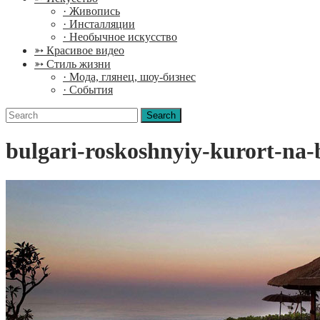
· Живопись
· Инсталляции
· Необычное искусство
➳ Красивое видео
➳ Стиль жизни
· Мода, глянец, шоу-бизнес
· События
Search
for:
bulgari-roskoshnyiy-kurort-na-b