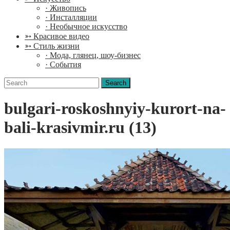
· Живопись
· Инсталляции
· Необычное искусство
➳ Красивое видео
➳ Стиль жизни
· Мода, глянец, шоу-бизнес
· События
Search
for:
bulgari-roskoshnyiy-kurort-na-
bali-krasivmir.ru (13)