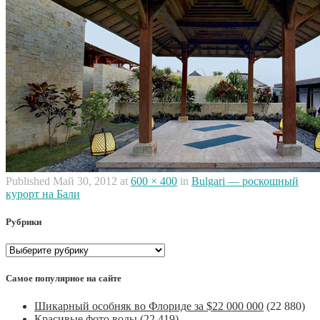
Published
Май 30, 2012
at
600 × 400
in
Bulgari — роскошный
курорт на Бали
Рубрики
Рубрики
Самое популярное на сайте
Шикарный особняк во Флориде за $22 000 000
(22 880)
Красивые фото воды
(22 419)