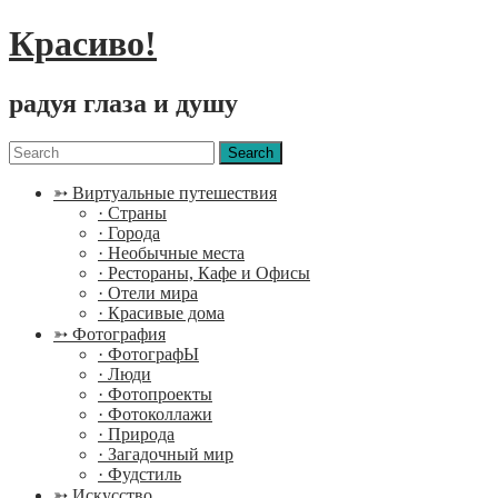
Красиво!
радуя глаза и душу
Menu
Search
for:
➳ Виртуальные путешествия
· Страны
· Города
· Необычные места
· Рестораны, Кафе и Офисы
· Отели мира
· Красивые дома
➳ Фотография
· ФотографЫ
· Люди
· Фотопроекты
· Фотоколлажи
· Природа
· Загадочный мир
· Фудстиль
➳ Искусство