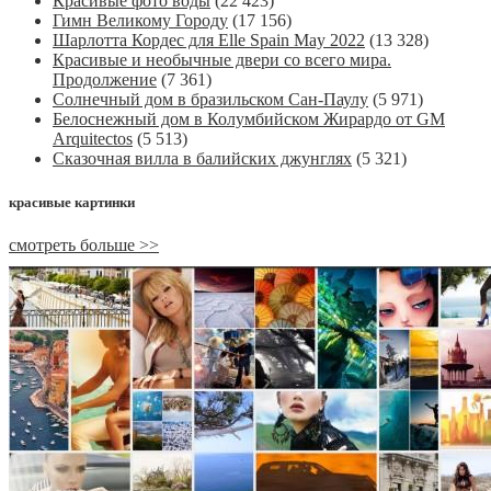
Красивые фото воды
(22 423)
Гимн Великому Городу
(17 156)
Шарлотта Кордес для Elle Spain May 2022
(13 328)
Красивые и необычные двери со всего мира.
Продолжение
(7 361)
Солнечный дом в бразильском Сан-Паулу
(5 971)
Белоснежный дом в Колумбийском Жирардо от GM
Arquitectos
(5 513)
Сказочная вилла в балийских джунглях
(5 321)
красивые картинки
смотреть больше >>