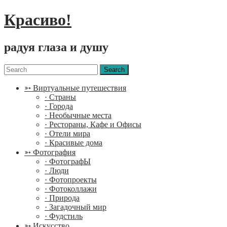
Красиво!
радуя глаза и душу
Menu
Search
for:
➳ Виртуальные путешествия
· Страны
· Города
· Необычные места
· Рестораны, Кафе и Офисы
· Отели мира
· Красивые дома
➳ Фотография
· ФотографЫ
· Люди
· Фотопроекты
· Фотоколлажи
· Природа
· Загадочный мир
· Фудстиль
➳ Искусство