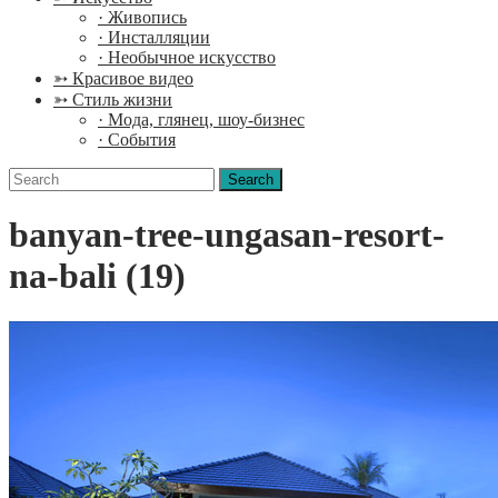
· Живопись
· Инсталляции
· Необычное искусство
➳ Красивое видео
➳ Стиль жизни
· Мода, глянец, шоу-бизнес
· События
Search
for:
banyan-tree-ungasan-resort-
na-bali (19)