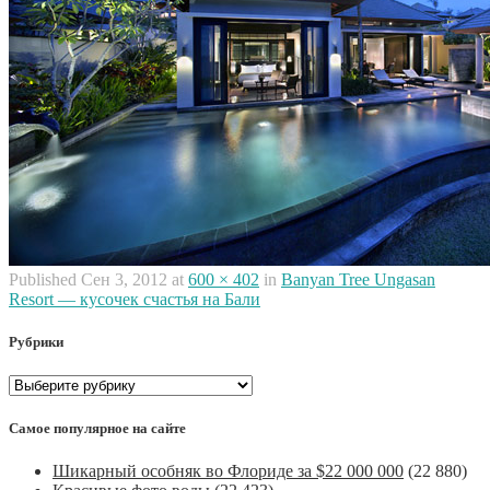
Published
Сен 3, 2012
at
600 × 402
in
Banyan Tree Ungasan
Resort — кусочек счастья на Бали
Рубрики
Рубрики
Самое популярное на сайте
Шикарный особняк во Флориде за $22 000 000
(22 880)