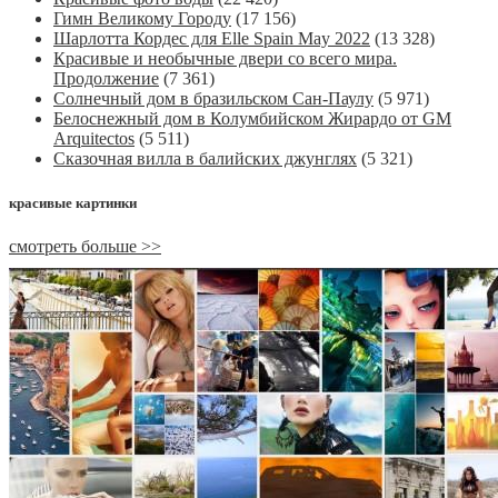
Гимн Великому Городу
(17 156)
Шарлотта Кордес для Elle Spain May 2022
(13 328)
Красивые и необычные двери со всего мира.
Продолжение
(7 361)
Солнечный дом в бразильском Сан-Паулу
(5 971)
Белоснежный дом в Колумбийском Жирардо от GM
Arquitectos
(5 511)
Сказочная вилла в балийских джунглях
(5 321)
красивые картинки
смотреть больше >>