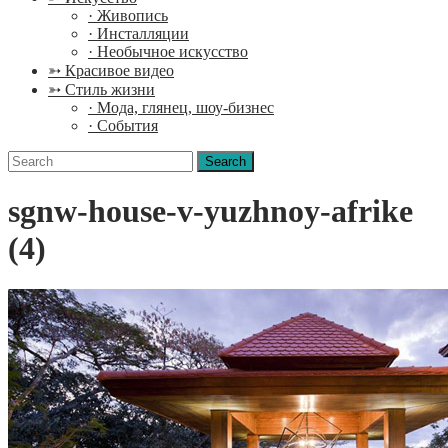
· Живопись
· Инсталляции
· Необычное искусство
➳ Красивое видео
➳ Стиль жизни
· Мода, глянец, шоу-бизнес
· События
Search
for:
sgnw-house-v-yuzhnoy-afrike
(4)