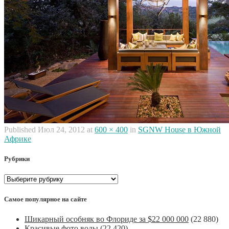
Published
Июл 24, 2012
at
600 × 400
in
SGNW House в Южной
Африке
Рубрики
Рубрики
Самое популярное на сайте
Шикарный особняк во Флориде за $22 000 000
(22 880)
Красивые фото воды
(22 420)