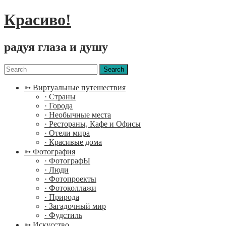
Красиво!
радуя глаза и душу
Menu
Search
for:
➳ Виртуальные путешествия
· Страны
· Города
· Необычные места
· Рестораны, Кафе и Офисы
· Отели мира
· Красивые дома
➳ Фотография
· ФотографЫ
· Люди
· Фотопроекты
· Фотоколлажи
· Природа
· Загадочный мир
· Фудстиль
➳ Искусство