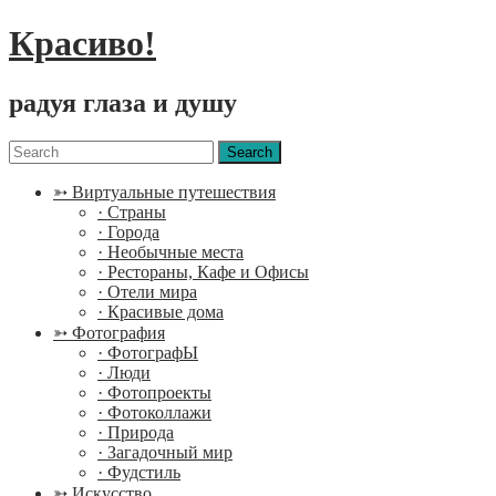
Красиво!
радуя глаза и душу
Menu
Search
for:
➳ Виртуальные путешествия
· Страны
· Города
· Необычные места
· Рестораны, Кафе и Офисы
· Отели мира
· Красивые дома
➳ Фотография
· ФотографЫ
· Люди
· Фотопроекты
· Фотоколлажи
· Природа
· Загадочный мир
· Фудстиль
➳ Искусство