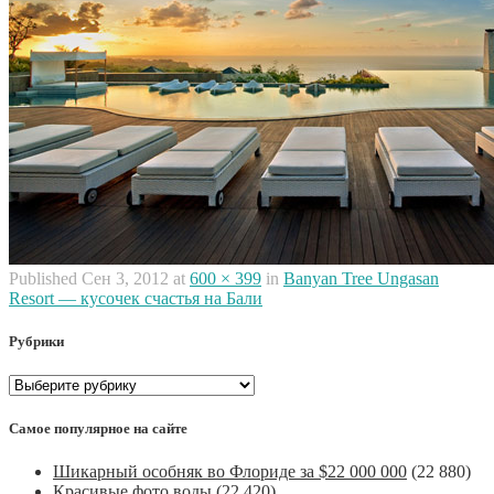
Published
Сен 3, 2012
at
600 × 399
in
Banyan Tree Ungasan
Resort — кусочек счастья на Бали
Рубрики
Рубрики
Самое популярное на сайте
Шикарный особняк во Флориде за $22 000 000
(22 880)
Красивые фото воды
(22 420)