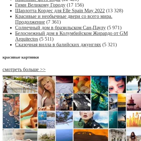
Гимн Великому Городу
(17 156)
Шарлотта Кордес для Elle Spain May 2022
(13 328)
Красивые и необычные двери со всего мира.
Продолжение
(7 361)
Солнечный дом в бразильском Сан-Паулу
(5 971)
Белоснежный дом в Колумбийском Жирардо от GM
Arquitectos
(5 511)
Сказочная вилла в балийских джунглях
(5 321)
красивые картинки
смотреть больше >>