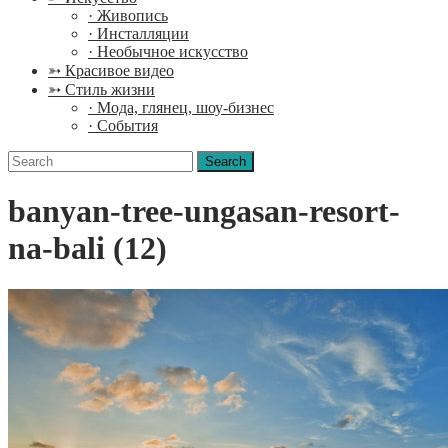
· Живопись
· Инсталляции
· Необычное искусство
➳ Красивое видео
➳ Стиль жизни
· Мода, глянец, шоу-бизнес
· События
Search
for:
banyan-tree-ungasan-resort-
na-bali (12)