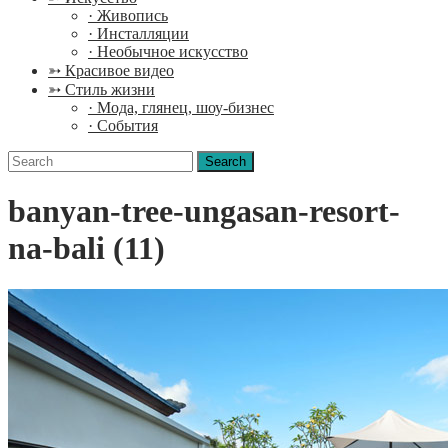
· Живопись
· Инсталляции
· Необычное искусство
➳ Красивое видео
➳ Стиль жизни
· Мода, глянец, шоу-бизнес
· События
Search
for:
banyan-tree-ungasan-resort-
na-bali (11)