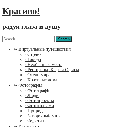
Красиво!
радуя глаза и душу
Menu
Search
for:
➳ Виртуальные путешествия
· Страны
· Города
· Необычные места
· Рестораны, Кафе и Офисы
· Отели мира
· Красивые дома
➳ Фотография
· ФотографЫ
· Люди
· Фотопроекты
· Фотоколлажи
· Природа
· Загадочный мир
· Фудстиль
➳ Искусство