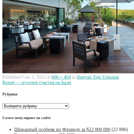
Published
Сен 3, 2012
at
600 × 404
in
Banyan Tree Ungasan
Resort — кусочек счастья на Бали
Рубрики
Рубрики
Самое популярное на сайте
Шикарный особняк во Флориде за $22 000 000
(22 880)