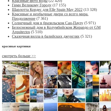
Красивые фото воды
(22 420)
Гимн Великому Городу
(17 155)
Шарлотта Кордес для Elle Spain May 2022
(13 328)
Красивые и необычные двери со всего мира.
Продолжение
(7 361)
Солнечный дом в бразильском Сан-Паулу
(5 971)
Белоснежный дом в Колумбийском Жирардо от GM
Arquitectos
(5 510)
Сказочная вилла в балийских джунглях
(5 321)
красивые картинки
смотреть больше >>