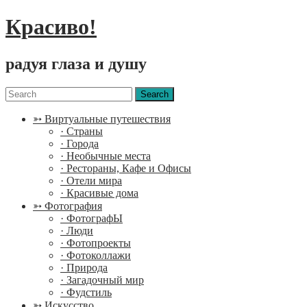
Красиво!
радуя глаза и душу
Menu
Search
for:
➳ Виртуальные путешествия
· Страны
· Города
· Необычные места
· Рестораны, Кафе и Офисы
· Отели мира
· Красивые дома
➳ Фотография
· ФотографЫ
· Люди
· Фотопроекты
· Фотоколлажи
· Природа
· Загадочный мир
· Фудстиль
➳ Искусство