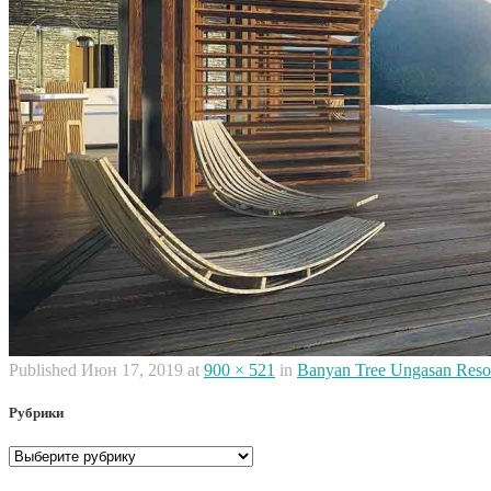
Published
Июн 17, 2019
at
900 × 521
in
Banyan Tree Ungasan Reso
Рубрики
Рубрики