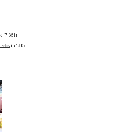
ие
(7 361)
ectos
(5 510)