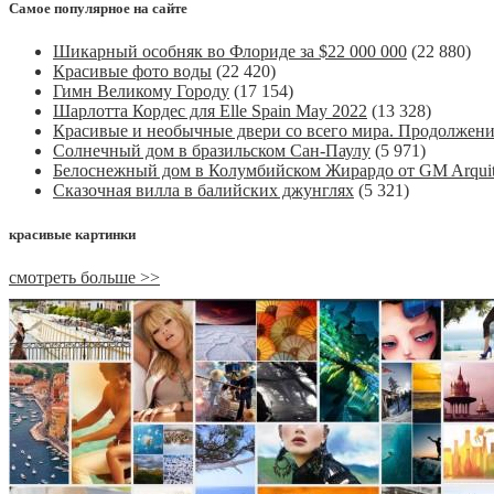
Самое популярное на сайте
Шикарный особняк во Флориде за $22 000 000
(22 880)
Красивые фото воды
(22 420)
Гимн Великому Городу
(17 154)
Шарлотта Кордес для Elle Spain May 2022
(13 328)
Красивые и необычные двери со всего мира. Продолжен
Солнечный дом в бразильском Сан-Паулу
(5 971)
Белоснежный дом в Колумбийском Жирардо от GM Arquit
Сказочная вилла в балийских джунглях
(5 321)
красивые картинки
смотреть больше >>