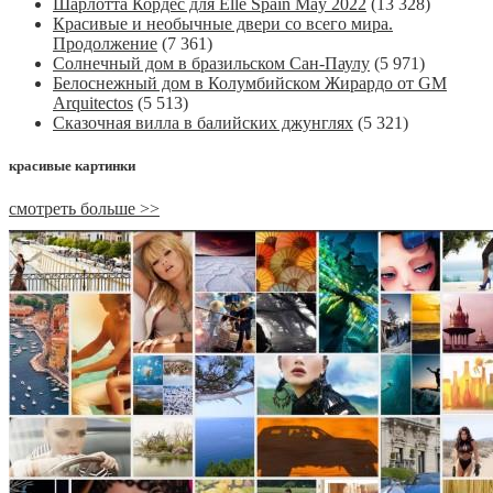
Шарлотта Кордес для Elle Spain May 2022
(13 328)
Красивые и необычные двери со всего мира.
Продолжение
(7 361)
Солнечный дом в бразильском Сан-Паулу
(5 971)
Белоснежный дом в Колумбийском Жирардо от GM
Arquitectos
(5 513)
Сказочная вилла в балийских джунглях
(5 321)
красивые картинки
смотреть больше >>