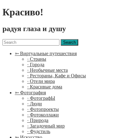
Красиво!
радуя глаза и душу
Menu
Search
for:
➳ Виртуальные путешествия
· Страны
· Города
· Необычные места
· Рестораны, Кафе и Офисы
· Отели мира
· Красивые дома
➳ Фотография
· ФотографЫ
· Люди
· Фотопроекты
· Фотоколлажи
· Природа
· Загадочный мир
· Фудстиль
➳ Искусство