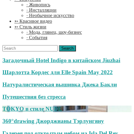
· Живопись
· Инсталляции
· Необычное искусство
➳ Красивое видео
➳ Стиль жизни
· Мода, глянец, шоу-бизнес
· События
Search
for:
Загадочный Hotel Indigo в китайском Jiuzhai
Шарлотта Кордес для Elle Spain May 2022
Натуралистическая вышивка Джека Бакли
Путешествия без стресса
TOKYO в стиле NUDE
360°drawing Джорджианы Тэрлунгяну
Галерея под открытым небом на Isla Del Rey