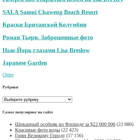
SALA Samui Chaweng Beach Resort
Краски Британской Колумбии
Роман Тьери. Заброшенные фото
Нью-Йорк глазами Lisa Breslow
Japanese Garden
Post
Older
navigation
Рубрики
Рубрики
Самое популярное на сайте
Шикарный особняк во Флориде за $22 000 000
(22 880)
Красивые фото воды
(22 423)
Гимн Великому Городу
(17 156)